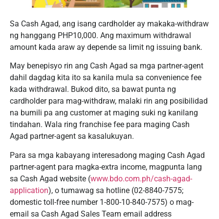
Sa Cash Agad, ang isang cardholder ay makaka-withdraw
ng hanggang PHP10,000. Ang maximum withdrawal
amount kada araw ay depende sa limit ng issuing bank.
May benepisyo rin ang Cash Agad sa mga partner-agent
dahil dagdag kita ito sa kanila mula sa convenience fee
kada withdrawal. Bukod dito, sa bawat punta ng
cardholder para mag-withdraw, malaki rin ang posibilidad
na bumili pa ang customer at maging suki ng kanilang
tindahan. Wala ring franchise fee para maging Cash
Agad partner-agent sa kasalukuyan.
Para sa mga kabayang interesadong maging Cash Agad
partner-agent para magka-extra income, magpunta lang
sa Cash Agad website (
www.bdo.com.ph/cash-agad-
application
), o tumawag sa hotline (02-8840-7575;
domestic toll-free number 1-800-10-840-7575) o mag-
email sa Cash Agad Sales Team email address