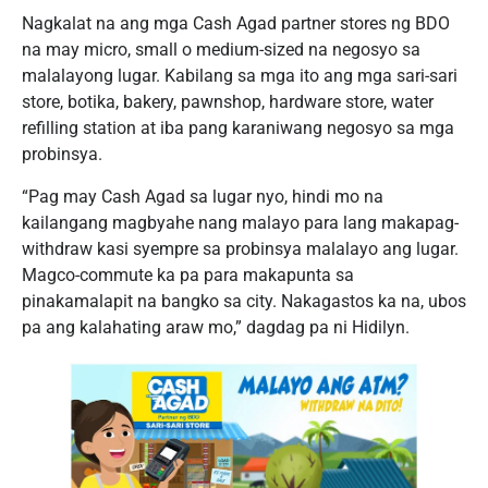
Nagkalat na ang mga Cash Agad partner stores ng BDO
na may micro, small o medium-sized na negosyo sa
malalayong lugar. Kabilang sa mga ito ang mga sari-sari
store, botika, bakery, pawnshop, hardware store, water
refilling station at iba pang karaniwang negosyo sa mga
probinsya.
“Pag may Cash Agad sa lugar nyo, hindi mo na
kailangang magbyahe nang malayo para lang makapag-
withdraw kasi syempre sa probinsya malalayo ang lugar.
Magco-commute ka pa para makapunta sa
pinakamalapit na bangko sa city. Nakagastos ka na, ubos
pa ang kalahating araw mo,” dagdag pa ni Hidilyn.