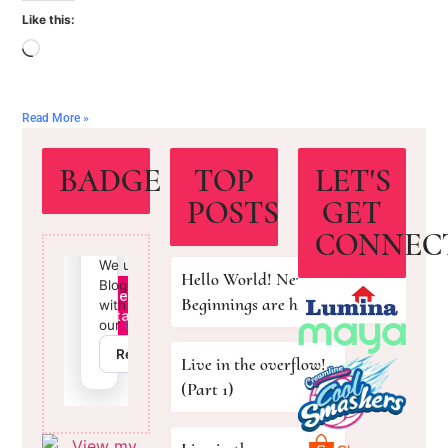
Like this:
Read More »
BADGE
TOP
LET'S
POSTS
GET
CONNEC
Hello World! New
Beginnings are here!
Live in the overflow!
(Part 1)