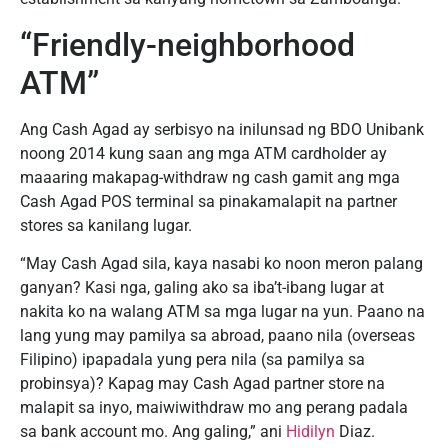
“Friendly-neighborhood
ATM”
Ang Cash Agad ay serbisyo na inilunsad ng BDO Unibank
noong 2014 kung saan ang mga ATM cardholder ay
maaaring makapag-withdraw ng cash gamit ang mga
Cash Agad POS terminal sa pinakamalapit na partner
stores sa kanilang lugar.
“May Cash Agad sila, kaya nasabi ko noon meron palang
ganyan? Kasi nga, galing ako sa iba’t-ibang lugar at
nakita ko na walang ATM sa mga lugar na yun. Paano na
lang yung may pamilya sa abroad, paano nila (overseas
Filipino) ipapadala yung pera nila (sa pamilya sa
probinsya)? Kapag may Cash Agad partner store na
malapit sa inyo, maiwiwithdraw mo ang perang padala
sa bank account mo. Ang galing,” ani
Hidilyn
Diaz.