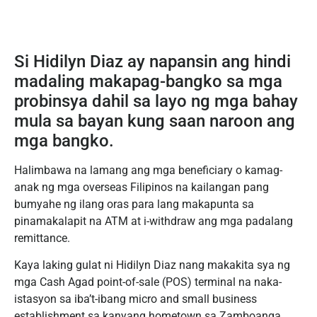
Si Hidilyn Diaz ay napansin ang hindi
madaling makapag-bangko sa mga
probinsya dahil sa layo ng mga bahay
mula sa bayan kung saan naroon ang
mga bangko.
Halimbawa na lamang ang mga beneficiary o kamag-
anak ng mga overseas Filipinos na kailangan pang
bumyahe ng ilang oras para lang makapunta sa
pinamakalapit na ATM at i-withdraw ang mga padalang
remittance.
Kaya laking gulat ni Hidilyn Diaz nang makakita sya ng
mga Cash Agad point-of-sale (POS) terminal na naka-
istasyon sa iba’t-ibang micro and small business
establishment sa kanyang hometown sa Zamboanga.