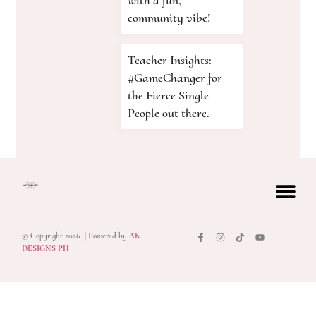
community vibe!
Teacher Insights:
#GameChanger for
the Fierce Single
People out there.
© Copyright 2026 | Powered by
AK
privacy polic
DESIGNS PH