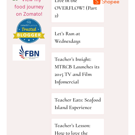
Live in the
OVERFLOW! (Part
2)
Let’s Run at
Wednesdays
Teacher’s Insight:
MTRCB Launches its
2015 TV and Film
Infomercial
Teacher Eats: Seafood
Island Experience
Teacher’s Lesson:
How to love the